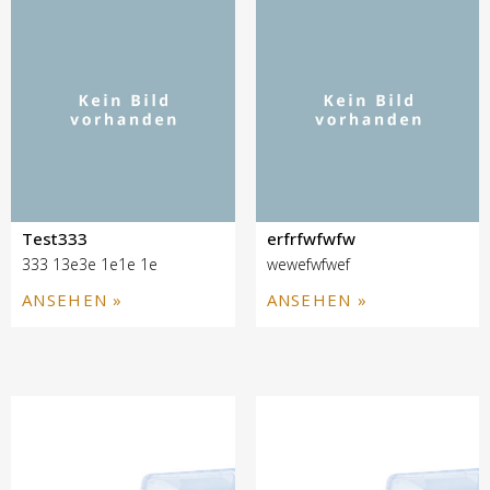
Test333
erfrfwfwfw
333 13e3e 1e1e 1e
wewefwfwef
ANSEHEN »
ANSEHEN »