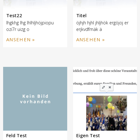
Test22
Titel
lhgkhg lhg lhlhljhöjpiopu
öjhjh hjhl jhljhök ergöjoj er
ozi7r uizg o
erjkvdfmäk ä
ANSEHEN »
ANSEHEN »
Feld Test
Eigen Test